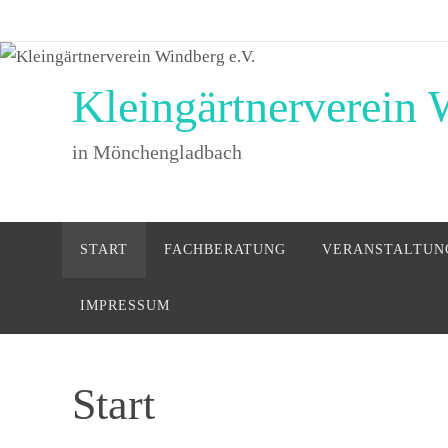
Zum
Inhalt
springen
Kleingärtnerverein 
in Mönchengladbach
Zum
START
FACHBERATUNG
VERANSTALTUN
Inhalt
springen
IMPRESSUM
Start