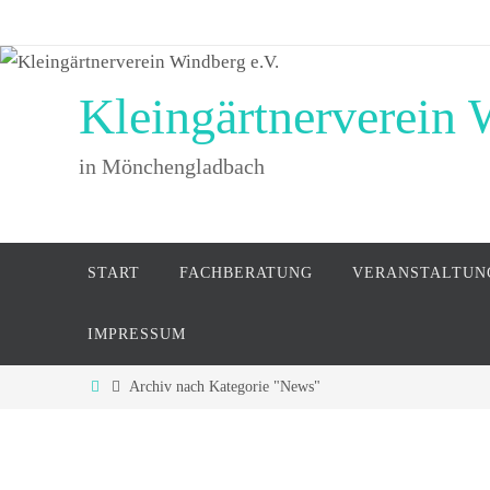
Zum
Inhalt
springen
Kleingärtnerverein 
in Mönchengladbach
Zum
START
FACHBERATUNG
VERANSTALTUN
Inhalt
springen
IMPRESSUM
Start
Archiv nach Kategorie "News"